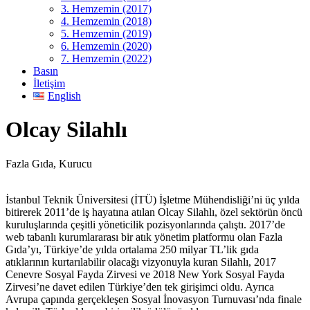
3. Hemzemin (2017)
4. Hemzemin (2018)
5. Hemzemin (2019)
6. Hemzemin (2020)
7. Hemzemin (2022)
Basın
İletişim
English
Olcay Silahlı
Fazla Gıda, Kurucu
İstanbul Teknik Üniversitesi (İTÜ) İşletme Mühendisliği’ni üç yılda
bitirerek 2011’de iş hayatına atılan Olcay Silahlı, özel sektörün öncü
kuruluşlarında çeşitli yöneticilik pozisyonlarında çalıştı. 2017’de
web tabanlı kurumlararası bir atık yönetim platformu olan Fazla
Gıda’yı, Türkiye’de yılda ortalama 250 milyar TL’lik gıda
atıklarının kurtarılabilir olacağı vizyonuyla kuran Silahlı, 2017
Cenevre Sosyal Fayda Zirvesi ve 2018 New York Sosyal Fayda
Zirvesi’ne davet edilen Türkiye’den tek girişimci oldu. Ayrıca
Avrupa çapında gerçekleşen Sosyal İnovasyon Turnuvası’nda finale